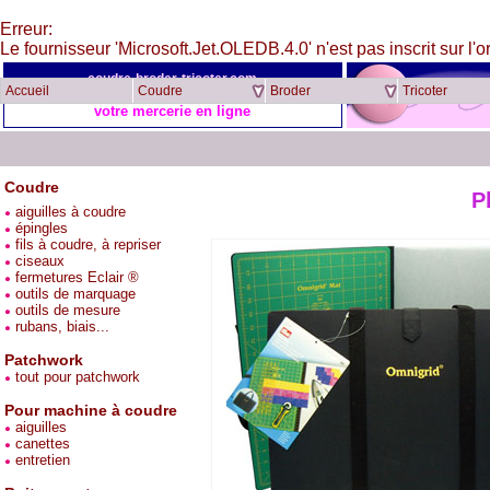
Erreur:
Le fournisseur 'Microsoft.Jet.OLEDB.4.0' n'est pas inscrit sur l'o
coudre-broder-tricoter.com
Accueil
Coudre
Broder
Tricoter
votre mercerie en ligne
Coudre
P
aiguilles à coudre
épingles
fils à coudre, à repriser
ciseaux
fermetures Eclair ®
outils de marquage
outils de mesure
rubans, biais...
Patchwork
tout pour patchwork
Pour machine à coudre
aiguilles
canettes
entretien